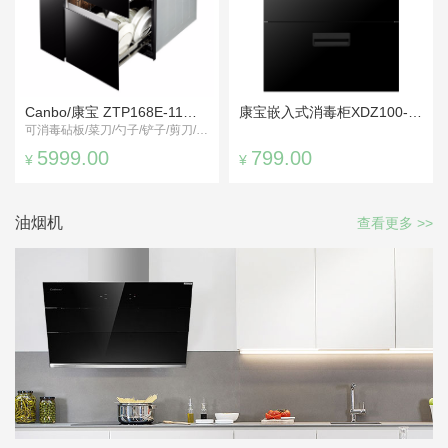
Canbo/康宝 ZTP168E-11超大容量百搭消毒柜
康宝嵌入式消毒柜XDZ100-EF120
可消毒砧板/菜刀/勺子/铲子/剪刀/碗筷
5999.00
799.00
¥
¥
油烟机
查看更多 >>