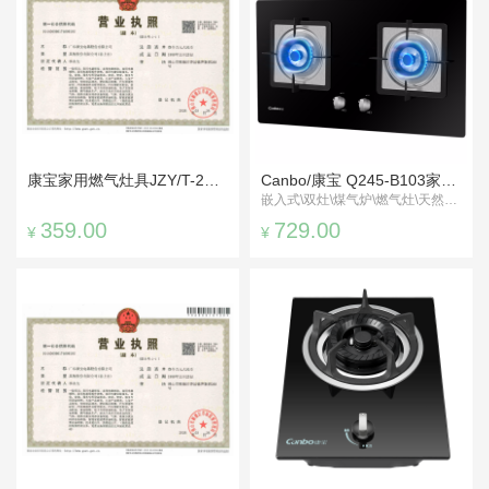
康宝家用燃气灶具JZY/T-2QL380B
Canbo/康宝 Q245-B103家用嵌入式煤气灶
嵌入式\双灶\煤气炉\燃气灶\天然气\液化气用
359.00
729.00
¥
¥